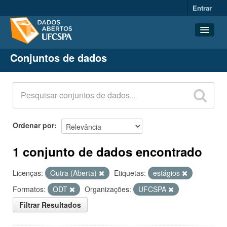
Entrar
Conjuntos de dados
Conjuntos de dados
Organizações
Grupos
Sobre
Ordenar por
1 conjunto de dados encontrado
Licenças:
Outra (Aberta)
Etiquetas:
estágios
Formatos:
ODT
Organizações:
UFCSPA
Filtrar Resultados