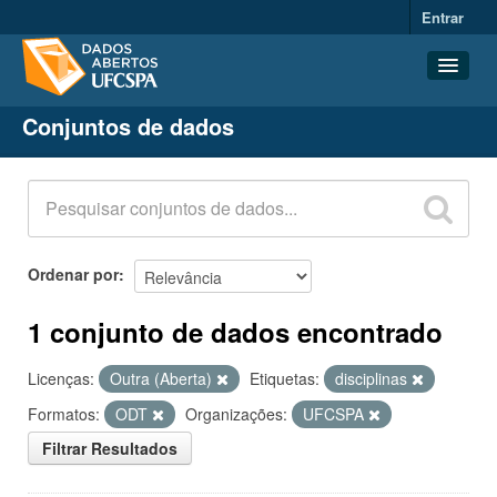
Entrar
Conjuntos de dados
Conjuntos de dados
Organizações
Grupos
Sobre
Ordenar por
1 conjunto de dados encontrado
Licenças:
Outra (Aberta)
Etiquetas:
disciplinas
Formatos:
ODT
Organizações:
UFCSPA
Filtrar Resultados