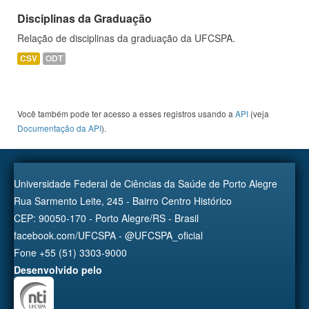
Disciplinas da Graduação
Relação de disciplinas da graduação da UFCSPA.
CSV
ODT
Você também pode ter acesso a esses registros usando a
API
(veja
Documentação da API
).
Universidade Federal de Ciências da Saúde de Porto Alegre
Rua Sarmento Leite, 245 - Bairro Centro Histórico
CEP: 90050-170 - Porto Alegre/RS - Brasil
facebook.com/UFCSPA - @UFCSPA_oficial
Fone +55 (51) 3303-9000
Desenvolvido pelo