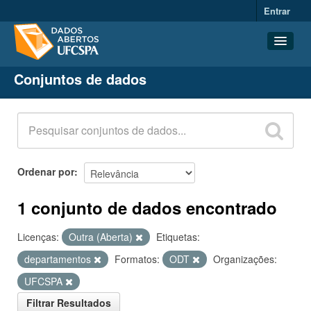
Entrar
Conjuntos de dados
Conjuntos de dados
Organizações
Grupos
Sobre
Ordenar por
1 conjunto de dados encontrado
Licenças:
Outra (Aberta)
Etiquetas:
departamentos
Formatos:
ODT
Organizações:
UFCSPA
Filtrar Resultados