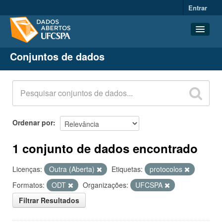
Entrar
Conjuntos de dados
Conjuntos de dados
Organizações
Grupos
Sobre
Ordenar por
1 conjunto de dados encontrado
Licenças:
Outra (Aberta)
Etiquetas:
protocolos
Formatos:
ODT
Organizações:
UFCSPA
Filtrar Resultados