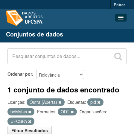
Entrar
Conjuntos de dados
Conjuntos de dados
Organizações
Grupos
Sobre
Ordenar por
1 conjunto de dados encontrado
Licenças:
Outra (Aberta)
Etiquetas:
pid
bolsistas
Formatos:
ODT
Organizações:
UFCSPA
Filtrar Resultados