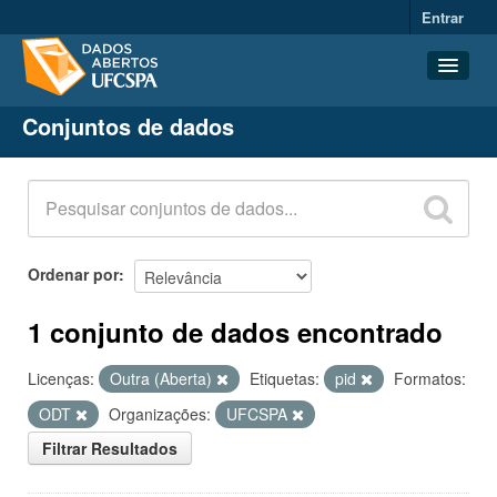
Entrar
Conjuntos de dados
Conjuntos de dados
Organizações
Grupos
Sobre
Ordenar por
1 conjunto de dados encontrado
Licenças:
Outra (Aberta)
Etiquetas:
pid
Formatos:
ODT
Organizações:
UFCSPA
Filtrar Resultados