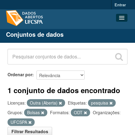
Entrar
Conjuntos de dados
Conjuntos de dados
Organizações
Grupos
Sobre
Ordenar por
1 conjunto de dados encontrado
Licenças:
Outra (Aberta)
Etiquetas:
pesquisa
Grupos:
Bolsas
Formatos:
ODT
Organizações:
UFCSPA
Filtrar Resultados