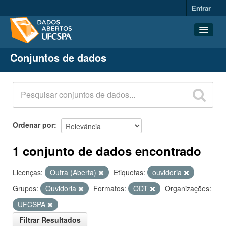
Entrar
Conjuntos de dados
Conjuntos de dados
Organizações
Grupos
Sobre
Ordenar por
1 conjunto de dados encontrado
Licenças:
Outra (Aberta)
Etiquetas:
ouvidoria
Grupos:
Ouvidoria
Formatos:
ODT
Organizações:
UFCSPA
Filtrar Resultados