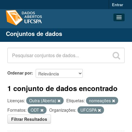
Entrar
Conjuntos de dados
Conjuntos de dados
Organizações
Grupos
Sobre
Ordenar por
1 conjunto de dados encontrado
Licenças:
Outra (Aberta)
Etiquetas:
nomeações
Formatos:
ODT
Organizações:
UFCSPA
Filtrar Resultados