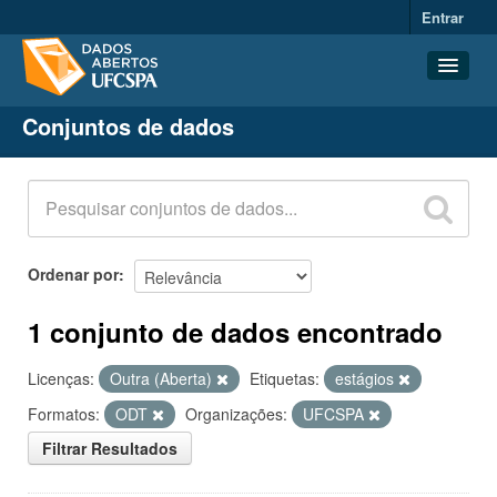
Entrar
Conjuntos de dados
Conjuntos de dados
Organizações
Grupos
Sobre
Ordenar por
1 conjunto de dados encontrado
Licenças:
Outra (Aberta)
Etiquetas:
estágios
Formatos:
ODT
Organizações:
UFCSPA
Filtrar Resultados