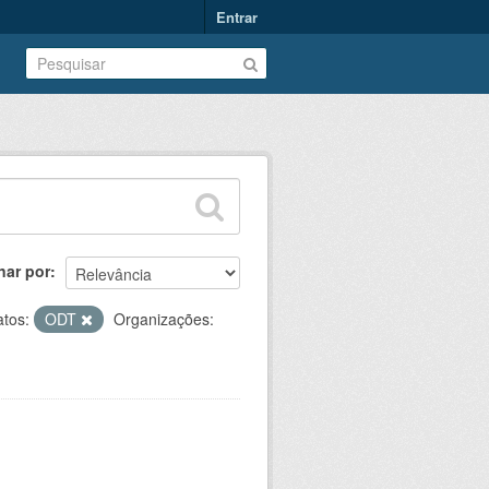
Entrar
nar por
tos:
ODT
Organizações: