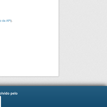
o da API
).
lvido pelo