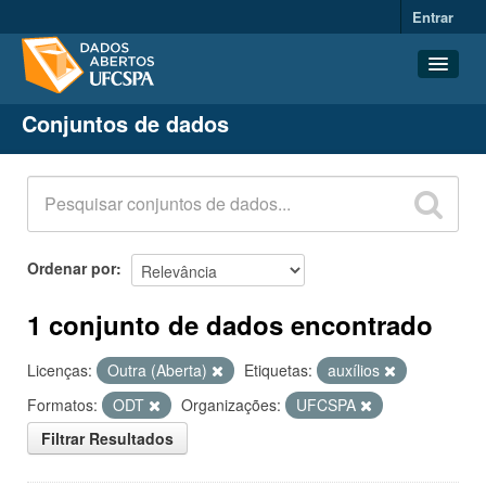
Entrar
Conjuntos de dados
Conjuntos de dados
Organizações
Grupos
Sobre
Ordenar por
1 conjunto de dados encontrado
Licenças:
Outra (Aberta)
Etiquetas:
auxílios
Formatos:
ODT
Organizações:
UFCSPA
Filtrar Resultados