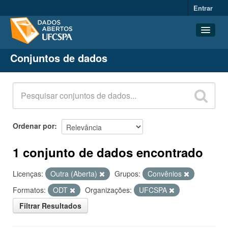
Entrar
Conjuntos de dados
Conjuntos de dados
Organizações
Grupos
Sobre
Ordenar por
1 conjunto de dados encontrado
Licenças:
Outra (Aberta)
Grupos:
Convênios
Formatos:
ODT
Organizações:
UFCSPA
Filtrar Resultados