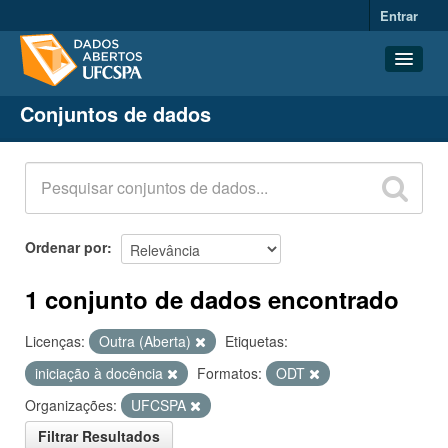
Entrar
Conjuntos de dados
Conjuntos de dados
Organizações
Grupos
Sobre
Ordenar por
1 conjunto de dados encontrado
Licenças:
Outra (Aberta)
Etiquetas:
iniciação à docência
Formatos:
ODT
Organizações:
UFCSPA
Filtrar Resultados