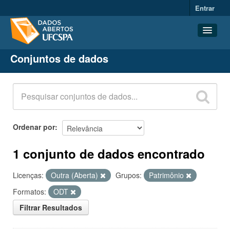
Entrar
Conjuntos de dados
Conjuntos de dados
Organizações
Grupos
Sobre
Ordenar por
1 conjunto de dados encontrado
Licenças:
Outra (Aberta)
Grupos:
Patrimônio
Formatos:
ODT
Filtrar Resultados