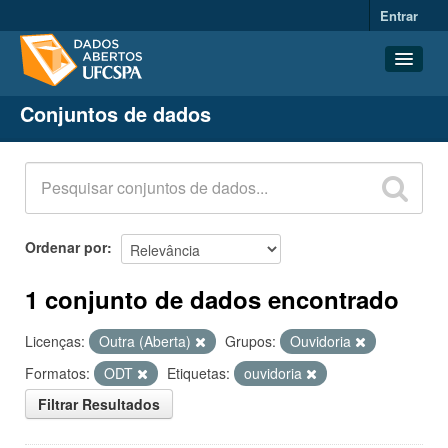
Entrar
Conjuntos de dados
Conjuntos de dados
Organizações
Grupos
Sobre
Ordenar por
1 conjunto de dados encontrado
Licenças:
Outra (Aberta)
Grupos:
Ouvidoria
Formatos:
ODT
Etiquetas:
ouvidoria
Filtrar Resultados