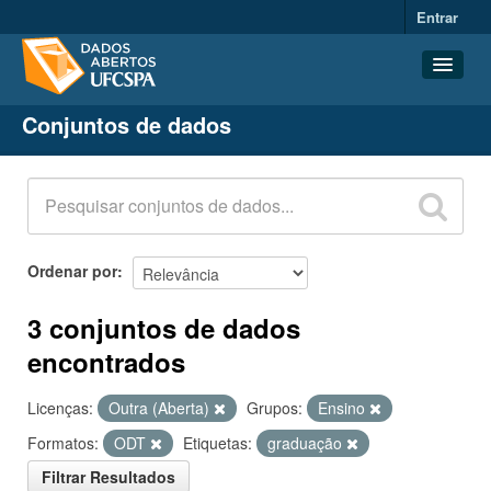
Entrar
Conjuntos de dados
Conjuntos de dados
Organizações
Grupos
Sobre
Ordenar por
3 conjuntos de dados
encontrados
Licenças:
Outra (Aberta)
Grupos:
Ensino
Formatos:
ODT
Etiquetas:
graduação
Filtrar Resultados