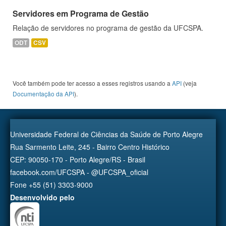
Servidores em Programa de Gestão
Relação de servidores no programa de gestão da UFCSPA.
ODT
CSV
Você também pode ter acesso a esses registros usando a
API
(veja
Documentação da API
).
Universidade Federal de Ciências da Saúde de Porto Alegre
Rua Sarmento Leite, 245 - Bairro Centro Histórico
CEP: 90050-170 - Porto Alegre/RS - Brasil
facebook.com/UFCSPA - @UFCSPA_oficial
Fone +55 (51) 3303-9000
Desenvolvido pelo