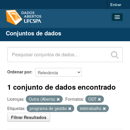
Entrar
Conjuntos de dados
Conjuntos de dados
Organizações
Grupos
Sobre
Ordenar por
1 conjunto de dados encontrado
Licenças:
Outra (Aberta)
Formatos:
ODT
Etiquetas:
programa de gestão
teletrabalho
Filtrar Resultados