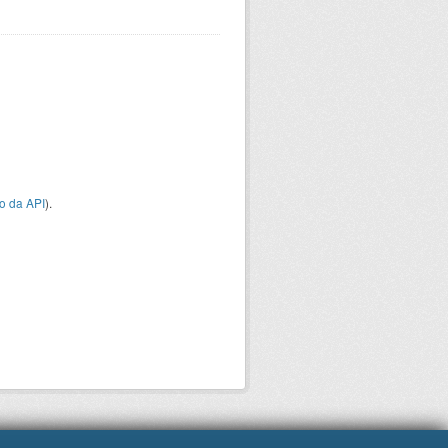
o da API
).