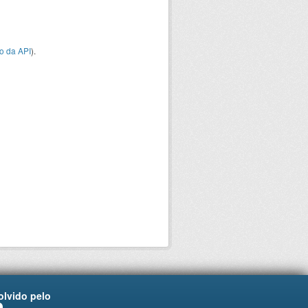
o da API
).
lvido pelo