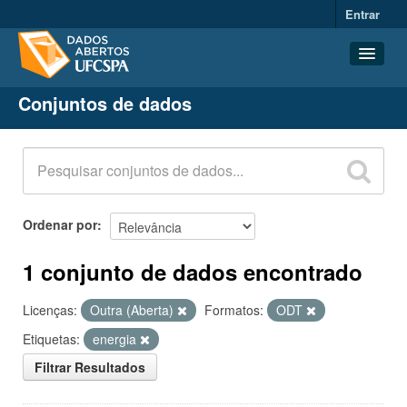
Entrar
Conjuntos de dados
Conjuntos de dados
Organizações
Grupos
Sobre
Ordenar por
1 conjunto de dados encontrado
Licenças:
Outra (Aberta)
Formatos:
ODT
Etiquetas:
energia
Filtrar Resultados