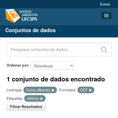
Entrar
Conjuntos de dados
Conjuntos de dados
Organizações
Grupos
Sobre
Ordenar por
1 conjunto de dados encontrado
Licenças:
Outra (Aberta)
Formatos:
ODT
Etiquetas:
elétrica
Filtrar Resultados