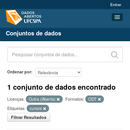
Entrar
Conjuntos de dados
Conjuntos de dados
Organizações
Grupos
Sobre
Ordenar por
1 conjunto de dados encontrado
Licenças:
Outra (Aberta)
Formatos:
ODT
Etiquetas:
cursos
Filtrar Resultados