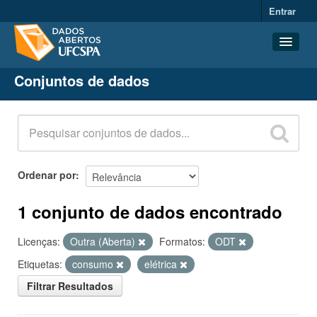
Entrar
Conjuntos de dados
Conjuntos de dados
Organizações
Grupos
Sobre
Ordenar por
1 conjunto de dados encontrado
Licenças:
Outra (Aberta)
Formatos:
ODT
Etiquetas:
consumo
elétrica
Filtrar Resultados