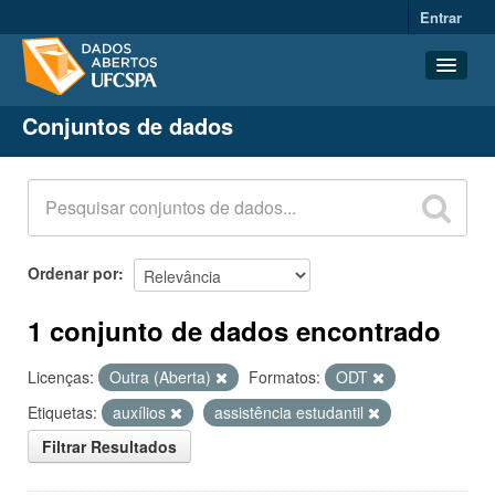
Entrar
Conjuntos de dados
Conjuntos de dados
Organizações
Grupos
Sobre
Ordenar por
1 conjunto de dados encontrado
Licenças:
Outra (Aberta)
Formatos:
ODT
Etiquetas:
auxílios
assistência estudantil
Filtrar Resultados