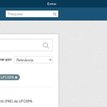
Entrar
nar por
UFCSPA
ntil (PAE) da UFCSPA.