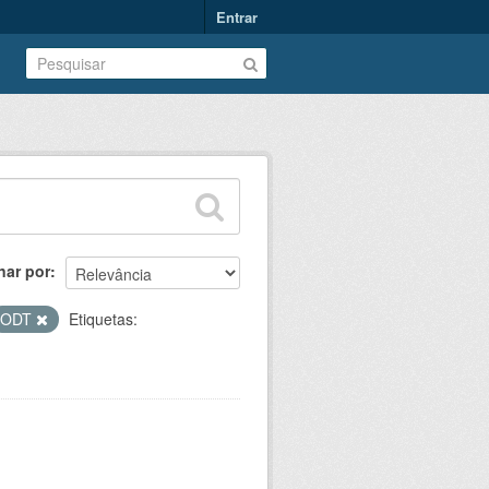
Entrar
nar por
ODT
Etiquetas: