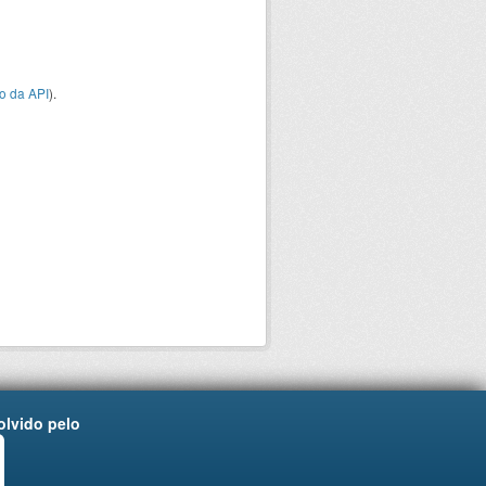
o da API
).
lvido pelo