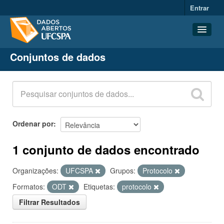
Entrar
Conjuntos de dados
Conjuntos de dados
Organizações
Grupos
Sobre
Ordenar por
1 conjunto de dados encontrado
Organizações:
UFCSPA
Grupos:
Protocolo
Formatos:
ODT
Etiquetas:
protocolo
Filtrar Resultados