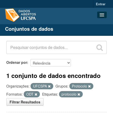
Entrar
Conjuntos de dados
Conjuntos de dados
Organizações
Grupos
Sobre
Ordenar por
1 conjunto de dados encontrado
Organizações:
UFCSPA
Grupos:
Protocolo
Formatos:
ODT
Etiquetas:
protocolo
Filtrar Resultados