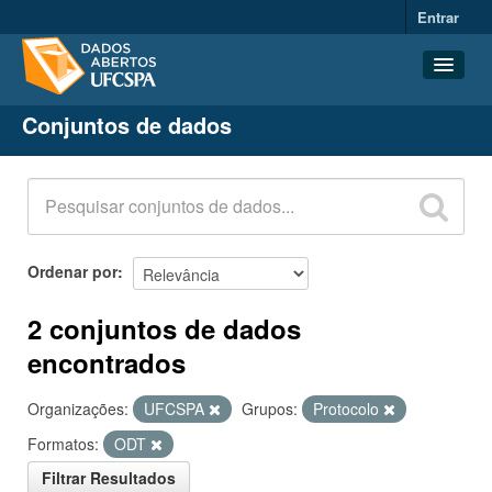
Entrar
Conjuntos de dados
Conjuntos de dados
Organizações
Grupos
Sobre
Ordenar por
2 conjuntos de dados
encontrados
Organizações:
UFCSPA
Grupos:
Protocolo
Formatos:
ODT
Filtrar Resultados