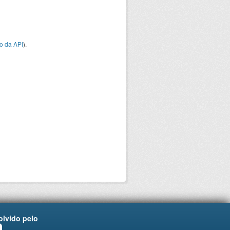
o da API
).
lvido pelo