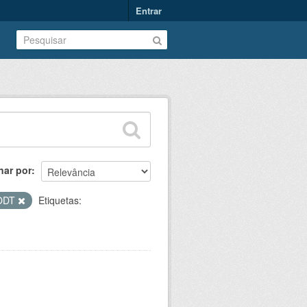
Entrar
nar por
ODT
Etiquetas: