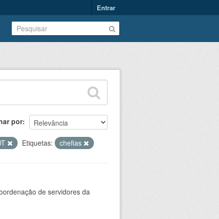
Entrar
nar por
DT
Etiquetas:
chefias
oordenação de servidores da