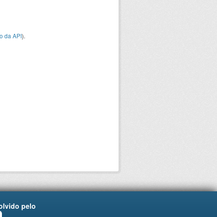
o da API
).
lvido pelo