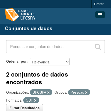
Entrar
Conjuntos de dados
Conjuntos de dados
Organizações
Grupos
Sobre
Ordenar por
2 conjuntos de dados
encontrados
Organizações:
UFCSPA
Grupos:
Pessoas
Formatos:
ODT
Filtrar Resultados