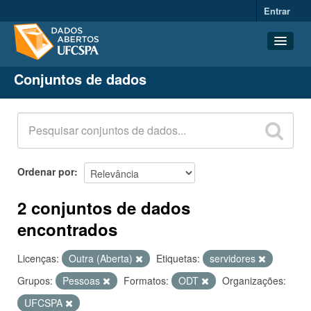
Entrar
Conjuntos de dados
Conjuntos de dados
Organizações
Grupos
Sobre
Ordenar por
2 conjuntos de dados
encontrados
Licenças:
Outra (Aberta)
Etiquetas:
servidores
Grupos:
Pessoas
Formatos:
ODT
Organizações:
UFCSPA