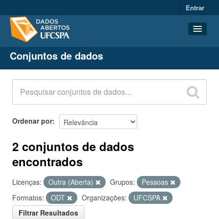
Entrar
Conjuntos de dados
Conjuntos de dados
Organizações
Grupos
Sobre
Ordenar por
2 conjuntos de dados
encontrados
Licenças:
Outra (Aberta)
Grupos:
Pessoas
Formatos:
ODT
Organizações:
UFCSPA
Filtrar Resultados