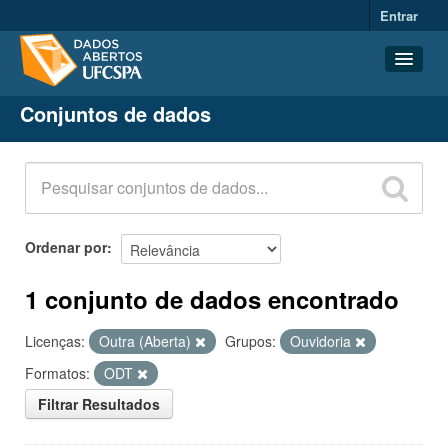
Entrar
Conjuntos de dados
Conjuntos de dados
Organizações
Grupos
Sobre
Ordenar por
1 conjunto de dados encontrado
Licenças:
Outra (Aberta)
Grupos:
Ouvidoria
Formatos:
ODT
Filtrar Resultados