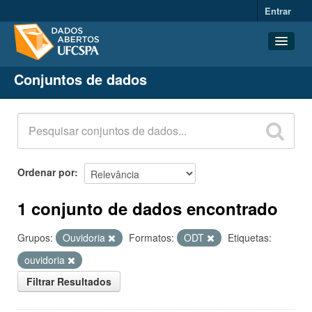
Entrar
Conjuntos de dados
Conjuntos de dados
Organizações
Grupos
Sobre
Ordenar por
1 conjunto de dados encontrado
Grupos:
Ouvidoria
Formatos:
ODT
Etiquetas:
ouvidoria
Filtrar Resultados