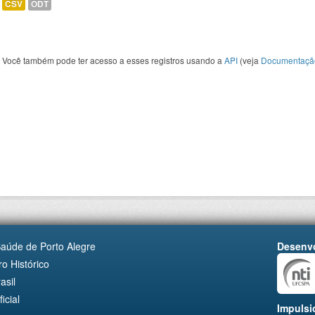
CSV
ODT
Você também pode ter acesso a esses registros usando a
API
(veja
Documentaçã
Saúde de Porto Alegre
Desenvo
o Histórico
asil
cial
Impulsi