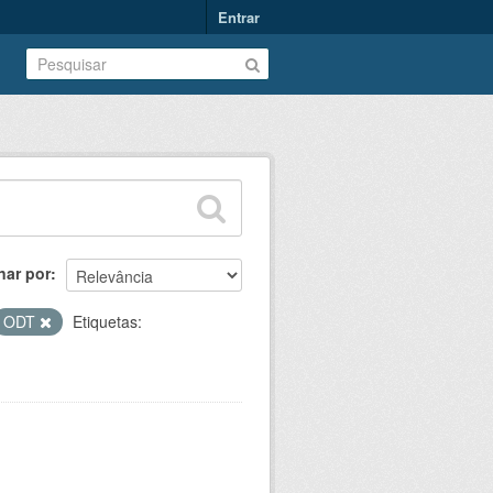
Entrar
nar por
ODT
Etiquetas: