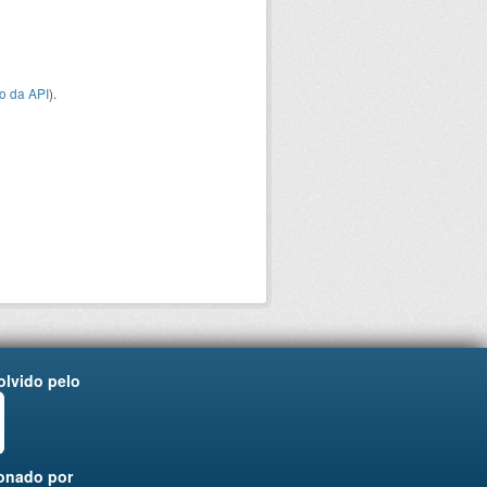
o da API
).
lvido pelo
onado por