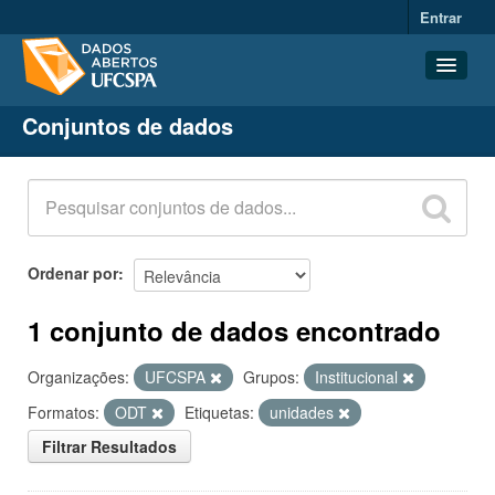
Entrar
Conjuntos de dados
Conjuntos de dados
Organizações
Grupos
Sobre
Ordenar por
1 conjunto de dados encontrado
Organizações:
UFCSPA
Grupos:
Institucional
Formatos:
ODT
Etiquetas:
unidades
Filtrar Resultados