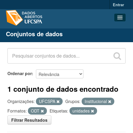
Entrar
Conjuntos de dados
Conjuntos de dados
Organizações
Grupos
Sobre
Ordenar por
1 conjunto de dados encontrado
Organizações:
UFCSPA
Grupos:
Institucional
Formatos:
ODT
Etiquetas:
unidades
Filtrar Resultados