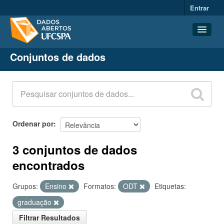
Entrar
Conjuntos de dados
Conjuntos de dados
Organizações
Grupos
Sobre
Ordenar por
3 conjuntos de dados
encontrados
Grupos:
Ensino
Formatos:
ODT
Etiquetas:
graduação
Filtrar Resultados