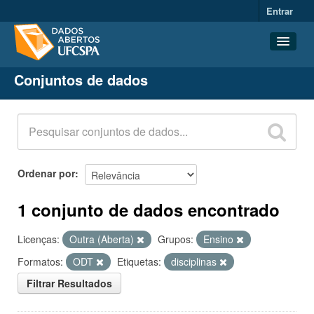
Entrar
Conjuntos de dados
Conjuntos de dados
Organizações
Grupos
Sobre
Ordenar por
1 conjunto de dados encontrado
Licenças:
Outra (Aberta)
Grupos:
Ensino
Formatos:
ODT
Etiquetas:
disciplinas
Filtrar Resultados