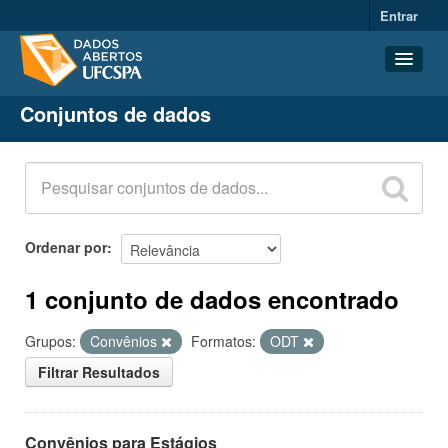
Entrar
Conjuntos de dados
Conjuntos de dados
Organizações
Grupos
Sobre
Ordenar por
1 conjunto de dados encontrado
Grupos:
Convênios
Formatos:
ODT
Filtrar Resultados
Convênios para Estágios