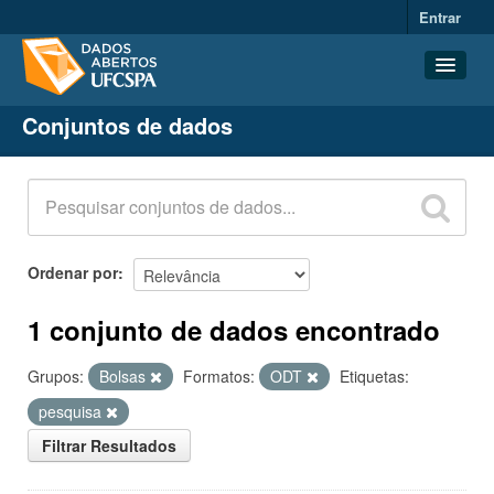
Entrar
Conjuntos de dados
Conjuntos de dados
Organizações
Grupos
Sobre
Ordenar por
1 conjunto de dados encontrado
Grupos:
Bolsas
Formatos:
ODT
Etiquetas:
pesquisa
Filtrar Resultados