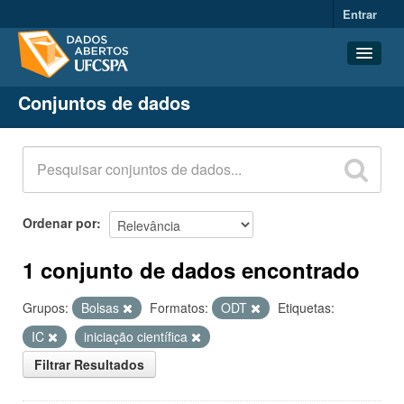
Entrar
Conjuntos de dados
Conjuntos de dados
Organizações
Grupos
Sobre
Ordenar por
1 conjunto de dados encontrado
Grupos:
Bolsas
Formatos:
ODT
Etiquetas:
IC
iniciação científica
Filtrar Resultados