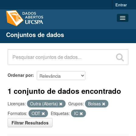
Entrar
Conjuntos de dados
Conjuntos de dados
Organizações
Grupos
Sobre
Ordenar por
1 conjunto de dados encontrado
Licenças:
Outra (Aberta)
Grupos:
Bolsas
Formatos:
ODT
Etiquetas:
IC
Filtrar Resultados