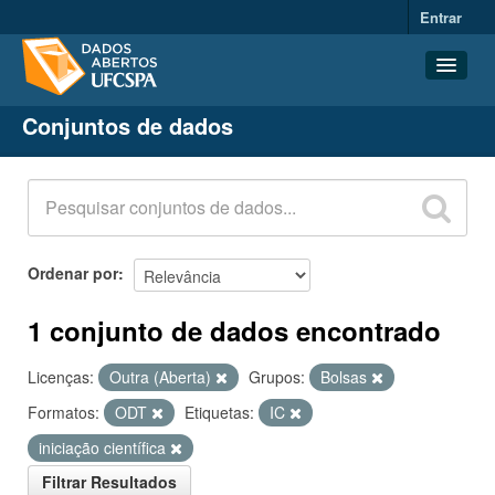
Entrar
Conjuntos de dados
Conjuntos de dados
Organizações
Grupos
Sobre
Ordenar por
1 conjunto de dados encontrado
Licenças:
Outra (Aberta)
Grupos:
Bolsas
Formatos:
ODT
Etiquetas:
IC
iniciação científica
Filtrar Resultados