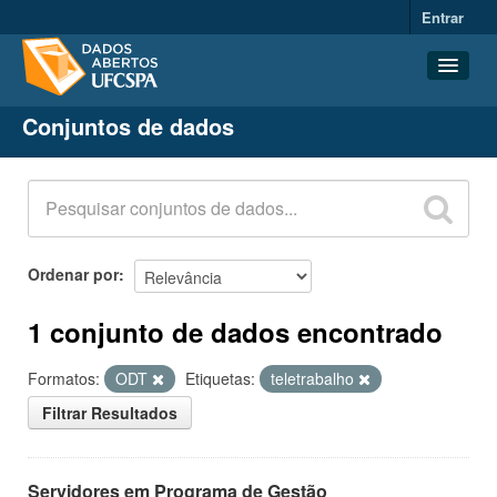
Entrar
Conjuntos de dados
Conjuntos de dados
Organizações
Grupos
Sobre
Ordenar por
1 conjunto de dados encontrado
Formatos:
ODT
Etiquetas:
teletrabalho
Filtrar Resultados
Servidores em Programa de Gestão