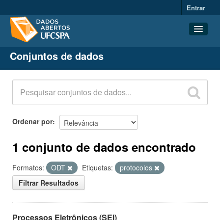
Entrar
Conjuntos de dados
Conjuntos de dados
Organizações
Grupos
Sobre
Ordenar por
1 conjunto de dados encontrado
Formatos:
ODT
Etiquetas:
protocolos
Filtrar Resultados
Processos Eletrônicos (SEI)