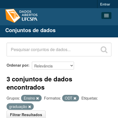
Entrar
Conjuntos de dados
Conjuntos de dados
Organizações
Grupos
Sobre
Ordenar por
3 conjuntos de dados
encontrados
Grupos:
Ensino
Formatos:
ODT
Etiquetas:
graduação
Filtrar Resultados